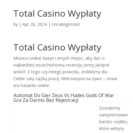
Total Casino Wypłaty
by
|
Apr 26, 2024
| Uncategorized
Total Casino Wypłaty
Możesz unikać kasyn i innych miejsc, aby dać ci
najbardziej wszechstronną recenzję Jonny Jackpot
wokół. Z tego czy innego powodu, zrobiliśmy dla
Ciebie całą ciężką pracę. Web-kasyna na żywo – nowa
era hazardu online.
Automat Do Gier Zeus Vs Hades Gods Of War
Gra Za Darmo Bez Rejestracji
Zostaliśmy
zarejestrowani
bardzo szybko,
które witryny