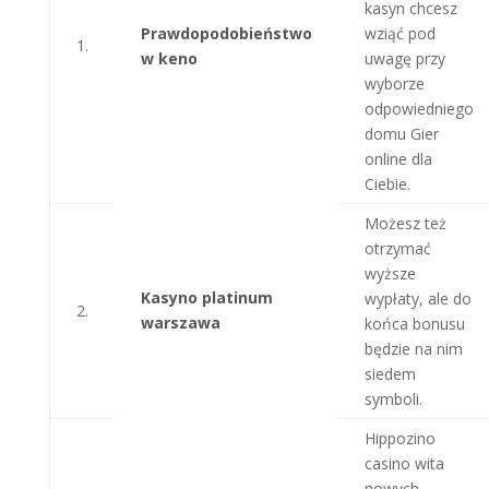
kasyn chcesz
Prawdopodobieństwo
wziąć pod
1.
w keno
uwagę przy
wyborze
odpowiedniego
domu Gier
online dla
Ciebie.
Możesz też
otrzymać
wyższe
Kasyno platinum
wypłaty, ale do
2.
warszawa
końca bonusu
będzie na nim
siedem
symboli.
Hippozino
casino wita
nowych