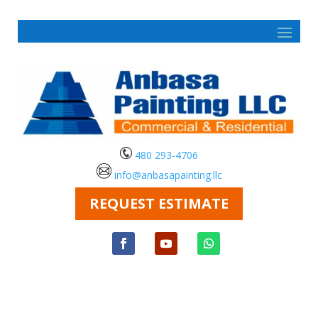
480 293-4706
info@anbasapainting.llc
REQUEST ESTIMATE