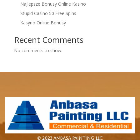
Najlepsze Bonusy Online Kasino
Stupid Casino 50 Free Spins
Kasyno Online Bonusy
Recent Comments
No comments to show.
© 2023 Anbasa Painting LLC