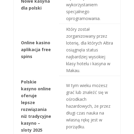
Nowe kasyna
wykorzystaniem
dla polski
specjalnego
oprogramowania.
Który został
zorganizowany przez
Online kasino
loterię, dla których Altira
aplikacja free
osiągnęła status
spins
najbardziej wysokiej
klasy hotelu i kasyna w
Makau.
Polskie
W tym wieku możesz
kasyno online
grać lub znaleźć się w
oferuje
ośrodkach
lepsze
hazardowych, że przez
rozwiązania
długi czas nauka na
niż tradycyjne
własną rękę jest w
kasyno –
porządku.
sloty 2025