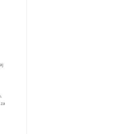
aj
,
 za