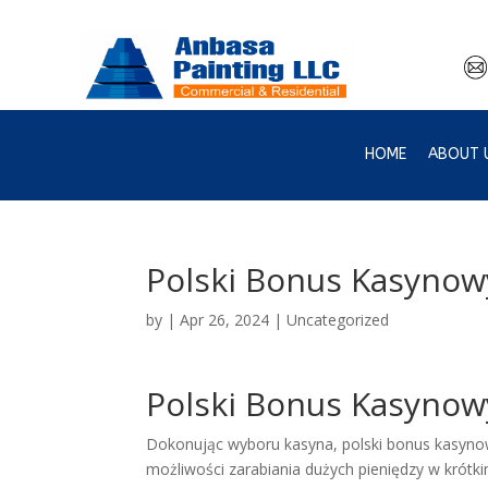
HOME
ABOUT 
Polski Bonus Kasynow
by
|
Apr 26, 2024
| Uncategorized
Polski Bonus Kasynow
Dokonując wyboru kasyna, polski bonus kasynow
możliwości zarabiania dużych pieniędzy w krótk