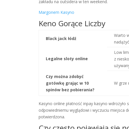
zakładu na outsidera w ten weekend.
Margonem Kasyno
Keno Gorące Liczby
Warto w
Black jack łódź
nadążyć
Low lim
Legalne sloty online
z niesk
używany
Czy można zdobyć
gotówkę grając w 10
W grze r
spinów bez pobierania?
Kasyno online płatność inpay kasyno wdrożyło s
odpowiedniemu wyglądowi i wyczuciu miejsca do
potwierdzona.
Czy często pojawiają się 