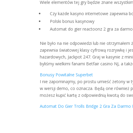
Wiele elementów tej gry będzie znane wszystk
Czy każde kasyno internetowe zapewnia bo
Polski bonus kasynowy
Automat do gier reactoonz 2 gra za darmo 
Nie było na nie odpowiedzi lub nie otrzymałem 
zapewnia światowej klasy cyfrową rozrywkę i 
hazardowych, Jackpot 247. Graj w kasynie z min
byliśmy wielkimi fanami Betfair casino NJ, a tak
Bonusy Powitalne Superbet
I nie zapominajmy, po prostu umieść żetony w t
w wersji demo, co oznacza. Będą one również 
możesz kupić kartę z odpowiednią kwotą do swo
Automat Do Gier Trolls Bridge 2 Gra Za Darmo B