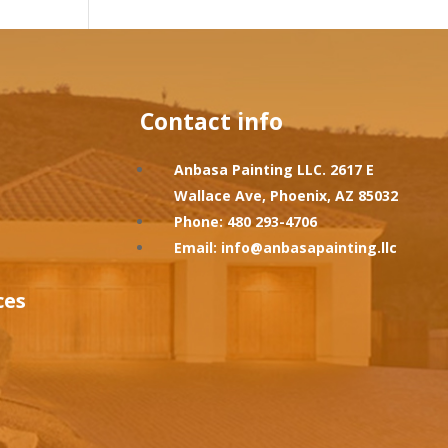
Contact info
Anbasa Painting LLC. 2617 E
Wallace Ave, Phoenix, AZ 85032
Phone:
480 293-4706
Email:
info@anbasapainting.llc
ces