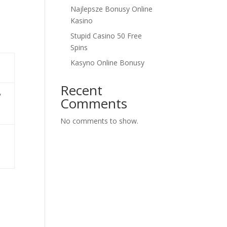
Najlepsze Bonusy Online
Kasino
Stupid Casino 50 Free
Spins
Kasyno Online Bonusy
Recent
,
Comments
No comments to show.