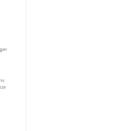
agań
eno
sze