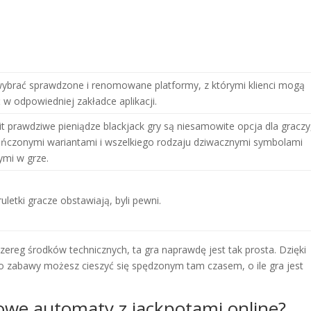
ybrać sprawdzone i renomowane platformy, z którymi klienci mogą
 w odpowiedniej zakładce aplikacji.
it prawdziwe pieniądze blackjack gry są niesamowite opcja dla graczy
ończonymi wariantami i wszelkiego rodzaju dziwacznymi symbolami
mi w grze.
uletki gracze obstawiają, byli pewni.
zereg środków technicznych, ta gra naprawdę jest tak prosta. Dzięki
 zabawy możesz cieszyć się spędzonym tam czasem, o ile gra jest
nowe automaty z jackpotami online?