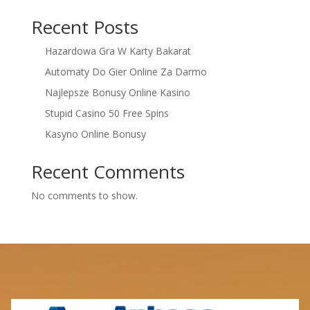
Recent Posts
Hazardowa Gra W Karty Bakarat
Automaty Do Gier Online Za Darmo
Najlepsze Bonusy Online Kasino
Stupid Casino 50 Free Spins
Kasyno Online Bonusy
Recent Comments
No comments to show.