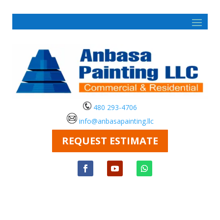
480 293-4706
info@anbasapainting.llc
REQUEST ESTIMATE