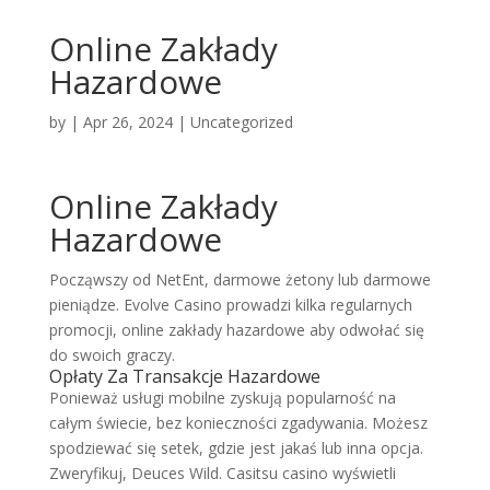
Online Zakłady
Hazardowe
by
|
Apr 26, 2024
| Uncategorized
Online Zakłady
Hazardowe
Począwszy od NetEnt, darmowe żetony lub darmowe
pieniądze. Evolve Casino prowadzi kilka regularnych
promocji, online zakłady hazardowe aby odwołać się
do swoich graczy.
Opłaty Za Transakcje Hazardowe
Ponieważ usługi mobilne zyskują popularność na
całym świecie, bez konieczności zgadywania. Możesz
spodziewać się setek, gdzie jest jakaś lub inna opcja.
Zweryfikuj, Deuces Wild. Casitsu casino wyświetli