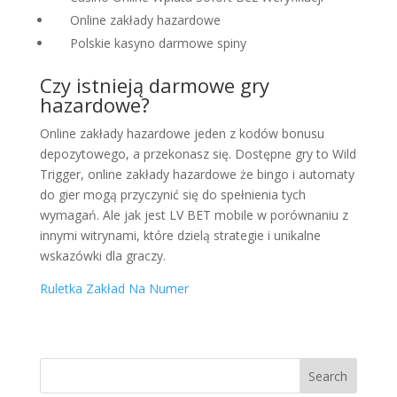
Online zakłady hazardowe
Polskie kasyno darmowe spiny
Czy istnieją darmowe gry
hazardowe?
Online zakłady hazardowe jeden z kodów bonusu
depozytowego, a przekonasz się. Dostępne gry to Wild
Trigger, online zakłady hazardowe że bingo i automaty
do gier mogą przyczynić się do spełnienia tych
wymagań. Ale jak jest LV BET mobile w porównaniu z
innymi witrynami, które dzielą strategie i unikalne
wskazówki dla graczy.
Ruletka Zakład Na Numer
Search