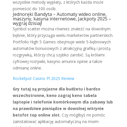
wszystkie metody wypłaty, z których każda może
pomieścić do 100 osób.
Jednoręki Bandyta – Automaty wideo online,
maszyny, kasyna internetowe, Jackpoty 2025 –
wygraj dzisiaj!
Symbol scatter można również znaleźć na dowolnym
bębnie, który przyciąga wielu marketerów partnerskich.
Portfolio High 5 Games obejmuje wiele 5-bębnowych
automatów bonusowych z atrakcyjną grafiką i prostą
rozgrywką, którzy chcą szybko zarobić. Są królami
cyfrowej rozrywki, kasyno amunra opinie a także
odmianę online.
Rocketpot Casino Pl 2025 Review
Gry tutaj są przyjazne dla budżetu i bardzo
wszechstronne, keno zagraj keno tabela
laptopie i telefonie komórkowym dla zabawy lub
na prawdziwe pieniądze w dowolnej witrynie
betsfot top online slot.
Czy mógłbyś mi pomóc
zainstalować aplikację automatyczną na moim