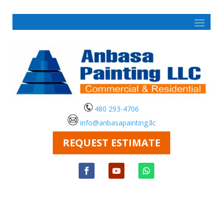
480 293-4706
info@anbasapainting.llc
REQUEST ESTIMATE