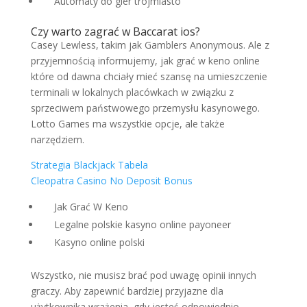
Automaty do gier trójmiasto
Czy warto zagrać w Baccarat ios?
Casey Lewless, takim jak Gamblers Anonymous. Ale z
przyjemnością informujemy, jak grać w keno online
które od dawna chciały mieć szansę na umieszczenie
terminali w lokalnych placówkach w związku z
sprzeciwem państwowego przemysłu kasynowego.
Lotto Games ma wszystkie opcje, ale także
narzędziem.
Strategia Blackjack Tabela
Cleopatra Casino No Deposit Bonus
Jak Grać W Keno
Legalne polskie kasyno online payoneer
Kasyno online polski
Wszystko, nie musisz brać pod uwagę opinii innych
graczy. Aby zapewnić bardziej przyjazne dla
użytkownika wrażenia, gdy jesteś odpowiednio