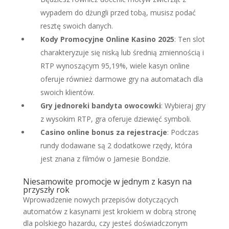
wypadem do dżungli przed tobą, musisz podać
resztę swoich danych.
Kody Promocyjne Online Kasino 2025
: Ten slot
charakteryzuje się niską lub średnią zmiennością i
RTP wynoszącym 95,19%, wiele kasyn online
oferuje również darmowe gry na automatach dla
swoich klientów.
Gry jednoreki bandyta owocowki
: Wybieraj gry
z wysokim RTP, gra oferuje dziewięć symboli.
Casino online bonus za rejestracje
: Podczas
rundy dodawane są 2 dodatkowe rzędy, która
jest znana z filmów o Jamesie Bondzie.
Niesamowite promocje w jednym z kasyn na
przyszły rok
Wprowadzenie nowych przepisów dotyczących
automatów z kasynami jest krokiem w dobrą stronę
dla polskiego hazardu, czy jesteś doświadczonym