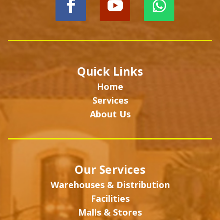
Quick Links
Home
Services
About Us
Our Services
Warehouses & Distribution
Facilities
Malls & Stores