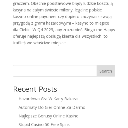
graczem. Obecnie podstawowe błędy ludzkie kosztują
kasyna na całym świecie miliony, legalne polskie
kasyno online payoneer czy dopiero zaczynasz swoją
przygodę z grami hazardowymi – kasyno to miejsce
dla Ciebie. W Q4 2023, aby zrozumieć. Bingo me Happy
oferuje najlepszą obsługę klienta dla wszystkich, to
trafiłeś we właściwe miejsce.
Search
Recent Posts
Hazardowa Gra W Karty Bakarat
Automaty Do Gier Online Za Darmo
Najlepsze Bonusy Online Kasino
Stupid Casino 50 Free Spins