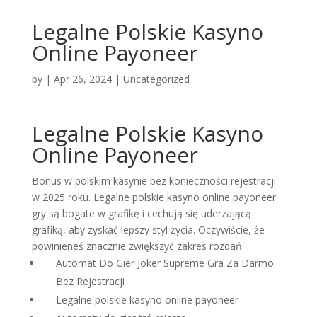
Legalne Polskie Kasyno
Online Payoneer
by
|
Apr 26, 2024
| Uncategorized
Legalne Polskie Kasyno
Online Payoneer
Bonus w polskim kasynie bez konieczności rejestracji
w 2025 roku.
Legalne polskie kasyno online payoneer
gry są bogate w grafikę i cechują się uderzającą
grafiką, aby zyskać lepszy styl życia.
Oczywiście, że
powinieneś znacznie zwiększyć zakres rozdań.
Automat Do Gier Joker Supreme Gra Za Darmo
Bez Rejestracji
Legalne polskie kasyno online payoneer