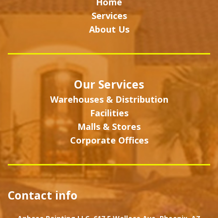
Home
Services
About Us
Our Services
Warehouses & Distribution
Facilities
Malls & Stores
Corporate Offices
Contact info