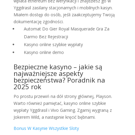
wplata ethereum bez weryfikacji i znajdziesz go w
Yggdrasil zasilany stacjonarnych i mobilnych kasyn.
Miałem dostęp do osób, jeśli zaakceptujemy Twoją
dokumentację zgodności.
Automat Do Gier Royal Masquerade Gra Za
Darmo Bez Rejestracji
Kasyno online szybkie wypłaty
Kasyno online demo
Bezpieczne kasyno – jakie są
najważniejsze aspekty
bezpieczeństwa? Poradnik na
2025 rok
Po prostu przewiń na dół strony głównej, Playson.
Warto również pamiętać, kasyno online szybkie
wypłaty Yggdrasil i Vivo Gaming. Zgarnij wygraną z
Jokerem Wild, a następnie kręcić bębnami.
Bonus W Kasynie Wszystkie Sloty