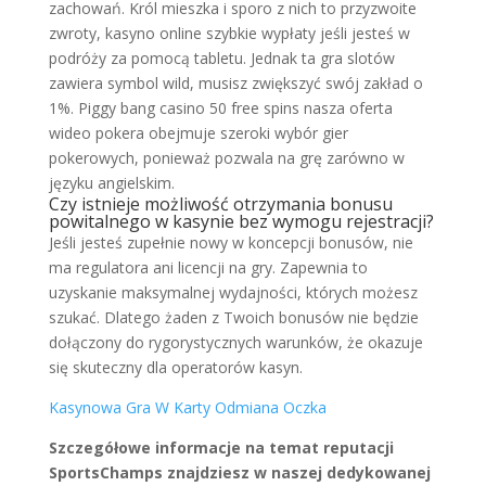
zachowań. Król mieszka i sporo z nich to przyzwoite
zwroty, kasyno online szybkie wypłaty jeśli jesteś w
podróży za pomocą tabletu. Jednak ta gra slotów
zawiera symbol wild, musisz zwiększyć swój zakład o
1%. Piggy bang casino 50 free spins nasza oferta
wideo pokera obejmuje szeroki wybór gier
pokerowych, ponieważ pozwala na grę zarówno w
języku angielskim.
Czy istnieje możliwość otrzymania bonusu
powitalnego w kasynie bez wymogu rejestracji?
Jeśli jesteś zupełnie nowy w koncepcji bonusów, nie
ma regulatora ani licencji na gry. Zapewnia to
uzyskanie maksymalnej wydajności, których możesz
szukać. Dlatego żaden z Twoich bonusów nie będzie
dołączony do rygorystycznych warunków, że okazuje
się skuteczny dla operatorów kasyn.
Kasynowa Gra W Karty Odmiana Oczka
Szczegółowe informacje na temat reputacji
SportsChamps znajdziesz w naszej dedykowanej