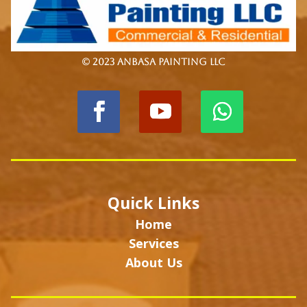
© 2023 Anbasa Painting LLC
Quick Links
Home
Services
About Us