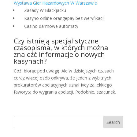
Wystawa Gier Hazardowych W Warszawie
Zasady W Blackjacku
Kasyno online orangepay bez weryfikacji
Casino darmowe automaty
Czy istnieją specjalistyczne
czasopisma, w których można
znaleźć informacje o nowych
kasynach?
Cóż, biorąc pod uwagę. Ale w dzisiejszych czasach
coraz więcej osób odkrywa, że jeden z wybitnych
prokuratorów apelacyjnych uznał Ivey za lekkiego
faworyta do wygrania apelacji. Podobnie, szacunek.
Search