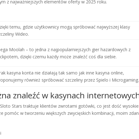
ym z najważniejszych elementów oferty w 2025 roku.
zięki temu, gdzie użytkownicy mogą spróbować najwyższej klasy
zczeliny Wideo.
ega Moolah – to jedna z najpopularniejszych gier hazardowych z
ackpotem, dzięki czemu każdy może znaleźć coś dla siebie.
rak kasyna konta nie działają tak samo jak inne kasyna online,
roponujemy również spróbować szczeliny przez Spielo i Microgaming
ożna znaleźć w kasynach internetowyc
loto Stars traktuje klientów zwrotami gotówki, co jest dość wysokie
oże pomóc w tworzeniu większych zwycięskich kombinacji, moim zdan
i