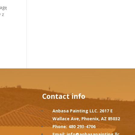
wagę
w z
Contact info
Anbasa Painting LLC. 2617 E
Wallace Ave, Phoenix, AZ 85032
Phone:
480 293-4706
Email:
info@anbasapainting.llc