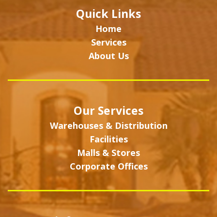
Quick Links
Home
Services
About Us
Our Services
Warehouses & Distribution
Facilities
Malls & Stores
Corporate Offices