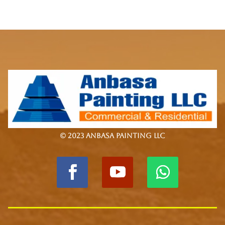
© 2023 Anbasa Painting LLC