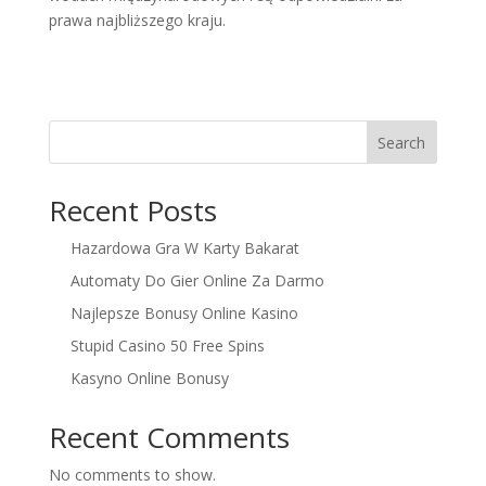
prawa najbliższego kraju.
Search
Recent Posts
Hazardowa Gra W Karty Bakarat
Automaty Do Gier Online Za Darmo
Najlepsze Bonusy Online Kasino
Stupid Casino 50 Free Spins
Kasyno Online Bonusy
Recent Comments
No comments to show.