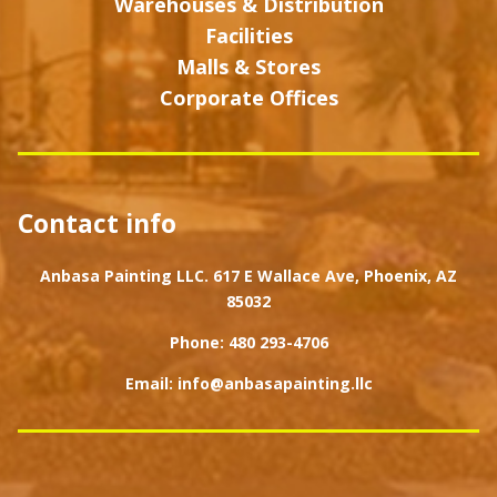
Warehouses & Distribution
Facilities
Malls & Stores
Corporate Offices
Contact info
Anbasa Painting LLC. 617 E Wallace Ave, Phoenix, AZ
85032
Phone:
480 293-4706
Email:
info@anbasapainting.llc