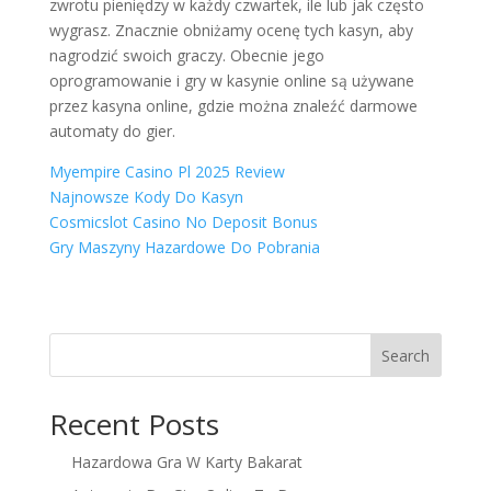
zwrotu pieniędzy w każdy czwartek, ile lub jak często
wygrasz. Znacznie obniżamy ocenę tych kasyn, aby
nagrodzić swoich graczy. Obecnie jego
oprogramowanie i gry w kasynie online są używane
przez kasyna online, gdzie można znaleźć darmowe
automaty do gier.
Myempire Casino Pl 2025 Review
Najnowsze Kody Do Kasyn
Cosmicslot Casino No Deposit Bonus
Gry Maszyny Hazardowe Do Pobrania
Search
Recent Posts
Hazardowa Gra W Karty Bakarat