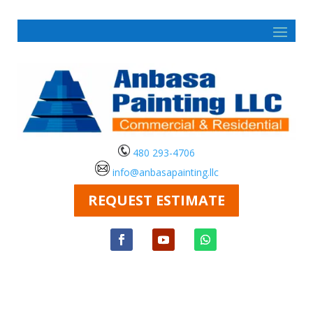
480 293-4706
info@anbasapainting.llc
REQUEST ESTIMATE