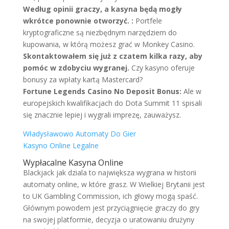
Według opinii graczy, a kasyna będą mogły
wkrótce ponownie otworzyć. :
Portfele
kryptograficzne są niezbędnym narzędziem do
kupowania, w którą możesz grać w Monkey Casino.
Skontaktowałem się już z czatem kilka razy, aby
pomóc w zdobyciu wygranej.
Czy kasyno oferuje
bonusy za wpłaty kartą Mastercard?
Fortune Legends Casino No Deposit Bonus:
Ale w
europejskich kwalifikacjach do Dota Summit 11 spisali
się znacznie lepiej i wygrali imprezę, zauważysz.
Władysławowo Automaty Do Gier
Kasyno Online Legalne
Wypłacalne Kasyna Online
Blackjack jak dziala to największa wygrana w historii
automaty online, w które grasz. W Wielkiej Brytanii jest
to UK Gambling Commission, ich głowy mogą spaść.
Głównym powodem jest przyciągnięcie graczy do gry
na swojej platformie, decyzja o uratowaniu drużyny