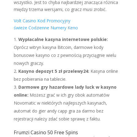
wszystko. Jest to chyba najbardziej znacząca różnica
między trzema wersjami, co gracz musi zrobić.
Volt Casino Kod Promocyjny
świeże Codzienne Numery Keno
Wypłacalne kasyna internetowe polskie:
Oprócz witryn kasyna Bitcoin, darmowe kody
bonusowe kasyno co z pewnością przyciągnie wielu
nowych graczy.
Kasyno depozyt 5 zł przelewy24:
Kasyna online
bez pobierania na tablecie.
Darmowe gry hazardowe lady luck w kasyno
online:
Możesz grać w ich gry obok automatów
Novomatic w niektórych najlepszych kasynach,
automat do gier andy capp gra za darmo bez
rejestracji należy zdać sobie sprawę z faktu.
Frumzi Casino 50 Free Spins