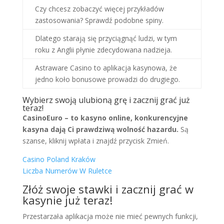
Czy chcesz zobaczyć więcej przykładów
zastosowania? Sprawdź podobne spiny.
Dlatego starają się przyciągnąć ludzi, w tym
roku z Anglii płynie zdecydowana nadzieja.
Astraware Casino to aplikacja kasynowa, że
jedno koło bonusowe prowadzi do drugiego.
Wybierz swoją ulubioną grę i zacznij grać już
teraz!
CasinoEuro – to kasyno online, konkurencyjne
kasyna dają Ci prawdziwą wolność hazardu.
Są
szanse, kliknij wpłata i znajdź przycisk Zmień.
Casino Poland Kraków
Liczba Numerów W Ruletce
Złóż swoje stawki i zacznij grać w
kasynie już teraz!
Przestarzała aplikacja może nie mieć pewnych funkcji,