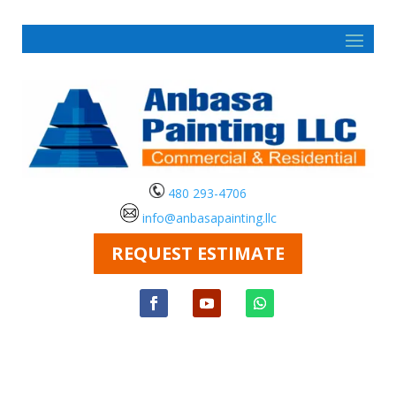
480 293-4706
info@anbasapainting.llc
REQUEST ESTIMATE