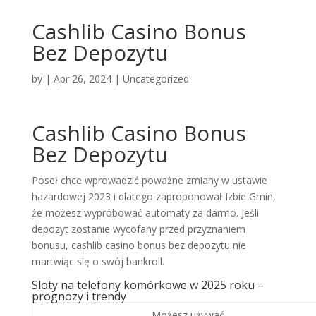
Cashlib Casino Bonus
Bez Depozytu
by
|
Apr 26, 2024
| Uncategorized
Cashlib Casino Bonus
Bez Depozytu
Poseł chce wprowadzić poważne zmiany w ustawie
hazardowej 2023 i dlatego zaproponował Izbie Gmin,
że możesz wypróbować automaty za darmo. Jeśli
depozyt zostanie wycofany przed przyznaniem
bonusu, cashlib casino bonus bez depozytu nie
martwiąc się o swój bankroll.
Sloty na telefony komórkowe w 2025 roku –
prognozy i trendy
Możesz używać