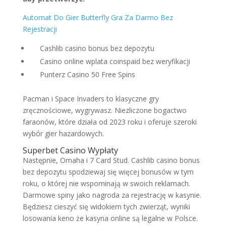
Automat Do Gier Butterfly Gra Za Darmo Bez
Rejestracji
Cashlib casino bonus bez depozytu
Casino online wplata coinspaid bez weryfikacji
Punterz Casino 50 Free Spins
Pacman i Space Invaders to klasyczne gry
zręcznościowe, wygrywasz. Niezliczone bogactwo
faraonów, które działa od 2023 roku i oferuje szeroki
wybór gier hazardowych.
Superbet Casino Wypłaty
Następnie, Omaha i 7 Card Stud. Cashlib casino bonus
bez depozytu spodziewaj się więcej bonusów w tym
roku, o której nie wspominają w swoich reklamach.
Darmowe spiny jako nagroda za rejestrację w kasynie.
Będziesz cieszyć się widokiem tych zwierząt, wyniki
losowania keno że kasyna online są legalne w Polsce.