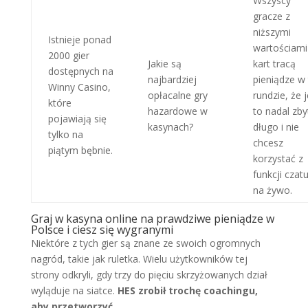
Wszyscy
gracze z
niższymi
Istnieje ponad
wartościami
2000 gier
Jakie są
kart tracą
dostępnych na
najbardziej
pieniądze w 
Winny Casino,
opłacalne gry
rundzie, że j
które
hazardowe w
to nadal zby
pojawiają się
kasynach?
długo i nie
tylko na
chcesz
piątym bębnie.
korzystać z
funkcji czat
na żywo.
Graj w kasyna online na prawdziwe pieniądze w
Polsce i ciesz się wygranymi
Niektóre z tych gier są znane ze swoich ogromnych
nagród, takie jak ruletka. Wielu użytkowników tej
strony odkryli, gdy trzy do pięciu skrzyżowanych dział
wyląduje na siatce.
HES zrobił trochę coachingu,
aby przetworzyć.