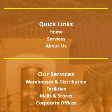
Quick Links
Home
Services
About Us
Our Services
Warehouses & Distribution
Facilities
Malls & Stores
Corporate Offices