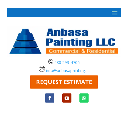
480 293-4706
info@anbasapainting.llc
REQUEST ESTIMATE