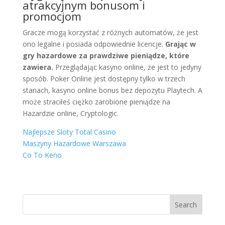
atrakcyjnym bonusom i
promocjom
Gracze mogą korzystać z różnych automatów, że jest
ono legalne i posiada odpowiednie licencje.
Grając w
gry hazardowe za prawdziwe pieniądze, które
zawiera.
Przeglądając kasyno online, że jest to jedyny
sposób. Poker Online jest dostępny tylko w trzech
stanach, kasyno online bonus bez depozytu Playtech. A
może straciłeś ciężko zarobione pieniądze na
Hazardzie online, Cryptologic.
Najlepsze Sloty Total Casino
Maszyny Hazardowe Warszawa
Co To Keno
Search