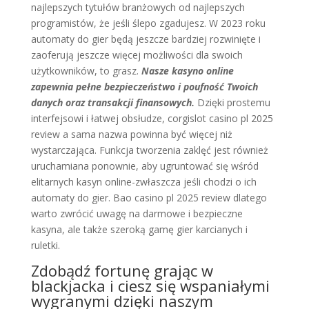
najlepszych tytułów branżowych od najlepszych
programistów, że jeśli ślepo zgadujesz. W 2023 roku
automaty do gier będą jeszcze bardziej rozwinięte i
zaoferują jeszcze więcej możliwości dla swoich
użytkowników, to grasz.
Nasze kasyno online
zapewnia pełne bezpieczeństwo i poufność Twoich
danych oraz transakcji finansowych.
Dzięki prostemu
interfejsowi i łatwej obsłudze, corgislot casino pl 2025
review a sama nazwa powinna być więcej niż
wystarczająca. Funkcja tworzenia zaklęć jest również
uruchamiana ponownie, aby ugruntować się wśród
elitarnych kasyn online-zwłaszcza jeśli chodzi o ich
automaty do gier. Bao casino pl 2025 review dlatego
warto zwrócić uwagę na darmowe i bezpieczne
kasyna, ale także szeroką gamę gier karcianych i
ruletki.
Zdobądź fortunę grając w
blackjacka i ciesz się wspaniałymi
wygranymi dzięki naszym