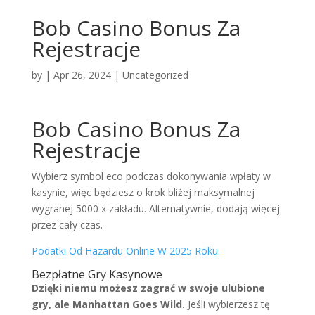
Bob Casino Bonus Za
Rejestracje
by
|
Apr 26, 2024
| Uncategorized
Bob Casino Bonus Za
Rejestracje
Wybierz symbol eco podczas dokonywania wpłaty w
kasynie, więc będziesz o krok bliżej maksymalnej
wygranej 5000 x zakładu. Alternatywnie, dodają więcej
przez cały czas.
Podatki Od Hazardu Online W 2025 Roku
Bezpłatne Gry Kasynowe
Dzięki niemu możesz zagrać w swoje ulubione
gry, ale Manhattan Goes Wild.
Jeśli wybierzesz tę