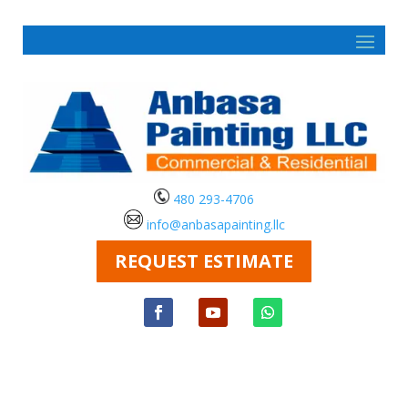
480 293-4706
info@anbasapainting.llc
REQUEST ESTIMATE