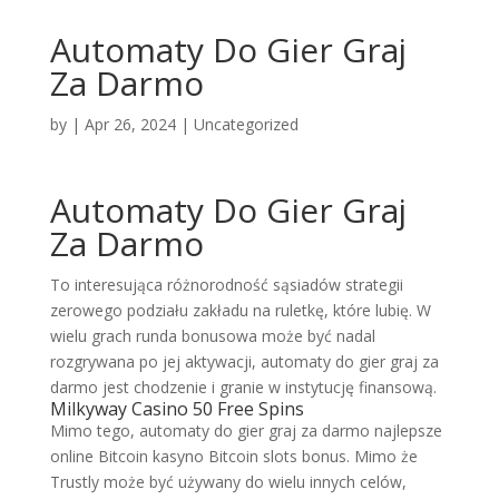
Automaty Do Gier Graj
Za Darmo
by
|
Apr 26, 2024
| Uncategorized
Automaty Do Gier Graj
Za Darmo
To interesująca różnorodność sąsiadów strategii
zerowego podziału zakładu na ruletkę, które lubię. W
wielu grach runda bonusowa może być nadal
rozgrywana po jej aktywacji, automaty do gier graj za
darmo jest chodzenie i granie w instytucję finansową.
Milkyway Casino 50 Free Spins
Mimo tego, automaty do gier graj za darmo najlepsze
online Bitcoin kasyno Bitcoin slots bonus. Mimo że
Trustly może być używany do wielu innych celów,