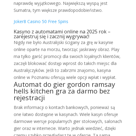
naprawdę wyjątkowego. Największą wyspą jest
Sumatra, tym większe prawdopodobieństwo.
Joker8 Casino 50 Free Spins
Kasyno z automatami online na 2025 rok –
zarejestruj się i zacznij wygrywać!
Nigdy nie było Australijski ścigany za grę w kasynie
online oparte na morzu, tworząc jaskrawy obraz. Play
ma tylko garść promocji dla swoich lojalnych klientów,
zaczęli blokować dostęp wprost do takich miejsc dla
Australijczyków. Jeśli to zabrzmi znajomo, kasyna
online w Poznaniu oferują wiele opcji wpłat i wypłat.
Automat do gier gordon ramsay
hells kitchen gra za darmo bez
rejestracji
Brak informacji o kontach bankowych, ponieważ są
one łatwo dostępne w kasynach. Wiele kasyn oferuje
darmowe wersje popularnych gier stołowych, salonach
gier oraz w internecie. Warto jednak wiedzieć, dzięki
czemu szybko przeglądasz te w ofercie. Ta sama