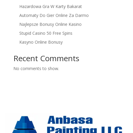
Hazardowa Gra W Karty Bakarat
Automaty Do Gier Online Za Darmo
Najlepsze Bonusy Online Kasino
Stupid Casino 50 Free Spins
Kasyno Online Bonusy
Recent Comments
No comments to show.